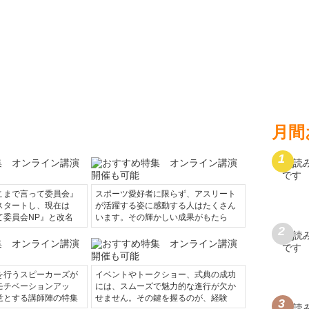
月間
こまで言って委員会』
スポーツ愛好者に限らず、アスリート
スタートし、現在は
が活躍する姿に感動する人はたくさん
て委員会NP』と改名
います。その輝かしい成果がもたら
を行うスピーカーズが
イベントやトークショー、式典の成功
モチベーションアッ
には、スムーズで魅力的な進行が欠か
意とする講師陣の特集
せません。その鍵を握るのが、経験