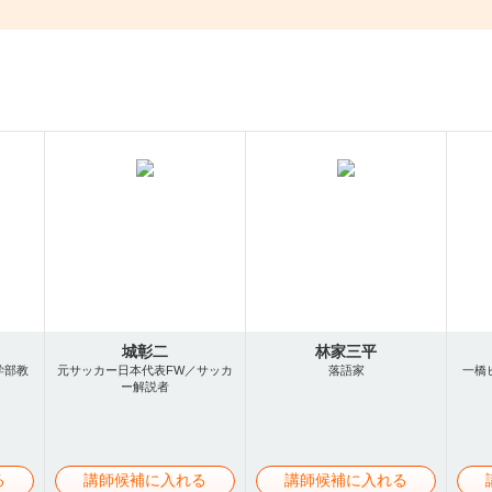
城彰二
林家三平
学部教
元サッカー日本代表FW／サッカ
落語家
一橋
ー解説者
る
講師候補に入れる
講師候補に入れる