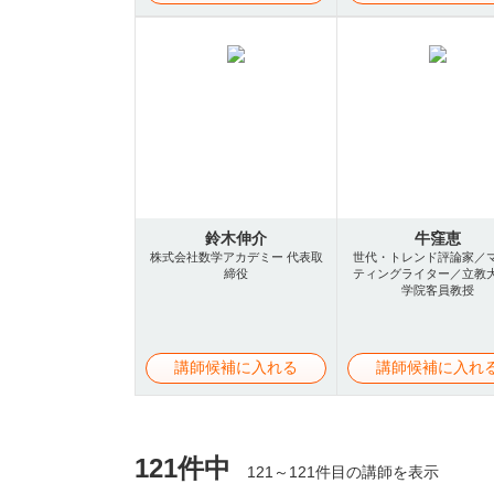
鈴木伸介
牛窪恵
株式会社数学アカデミー 代表取
世代・トレンド評論家／
締役
ティングライター／立教
学院客員教授
講師候補に入れる
講師候補に入れ
121件中
121～121件目の講師を表示