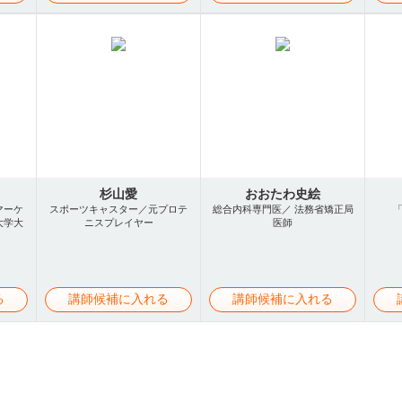
杉山愛
おおたわ史絵
マーケ
スポーツキャスター／元プロテ
総合内科専門医／ 法務省矯正局
大学大
ニスプレイヤー
医師
る
講師候補に入れる
講師候補に入れる