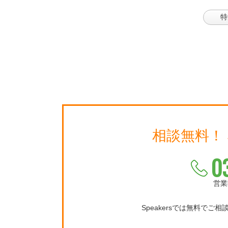
特
相談無料！
0
営業
Speakersでは無料でご