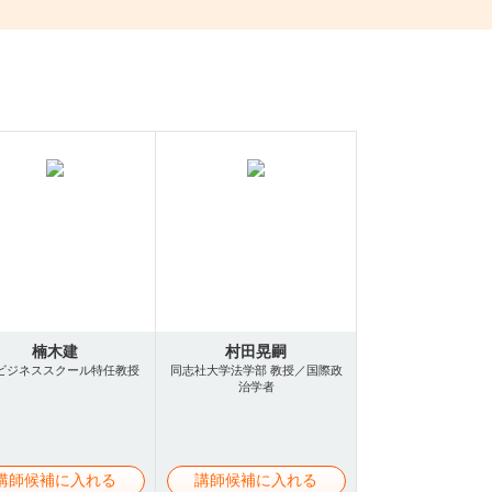
楠木建
村田晃嗣
ビジネススクール特任教授
同志社大学法学部 教授／国際政
治学者
講師候補に入れる
講師候補に入れる