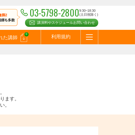
03-5798-2800
9:30~18:30
(土日祝除く)
講演料やスケジュールお問い合わせ
0
利用規約
れた講師
はじめての方へ
お問合わせ
テーマ一覧
よくある質問
お客様の声
お知らせ
講師登録のお申込みついて
メールマガジン
メルマガバックナンバー
スピーカーズブログ
。
ります。
い。