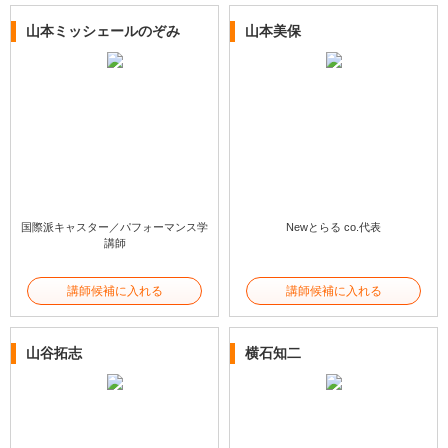
山本ミッシェールのぞみ
山本美保
国際派キャスター／パフォーマンス学
Newとらる co.代表
講師
講師候補に入れる
講師候補に入れる
山谷拓志
横石知二