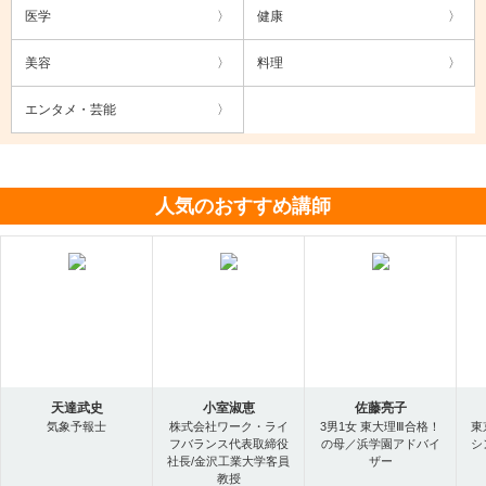
医学
健康
美容
料理
エンタメ・芸能
人気のおすすめ講師
天達武史
小室淑恵
佐藤亮子
気象予報士
株式会社ワーク・ライ
3男1女 東大理Ⅲ合格！
東
フバランス代表取締役
の母／浜学園アドバイ
シ
社長/金沢工業大学客員
ザー
教授