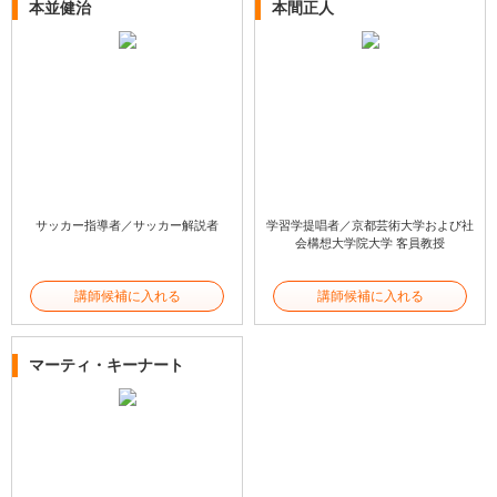
本並健治
本間正人
サッカー指導者／サッカー解説者
学習学提唱者／京都芸術大学および社
会構想大学院大学 客員教授
講師候補に入れる
講師候補に入れる
マーティ・キーナート