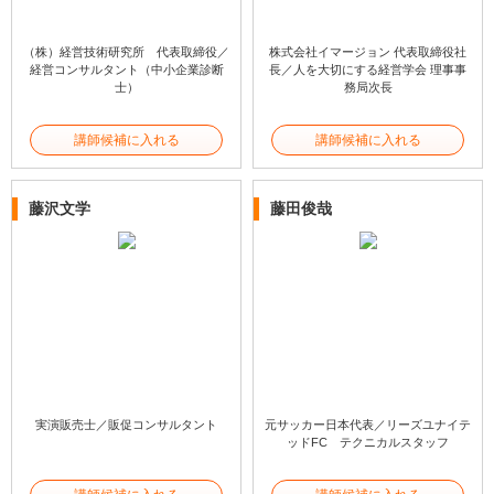
（株）経営技術研究所 代表取締役／
株式会社イマージョン 代表取締役社
経営コンサルタント（中小企業診断
長／人を大切にする経営学会 理事事
士）
務局次長
講師候補に入れる
講師候補に入れる
藤沢文学
藤田俊哉
実演販売士／販促コンサルタント
元サッカー日本代表／リーズユナイテ
ッドFC テクニカルスタッフ