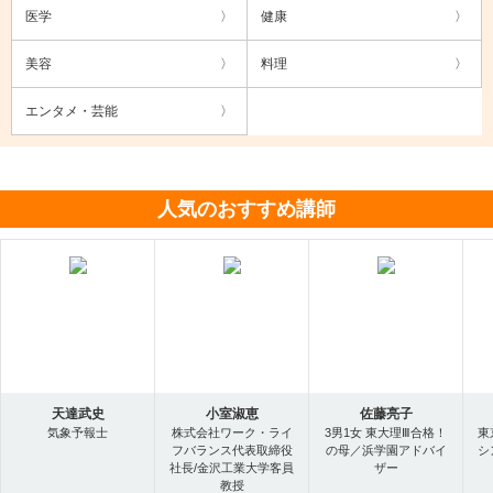
医学
健康
美容
料理
エンタメ・芸能
人気のおすすめ講師
天達武史
小室淑恵
佐藤亮子
気象予報士
株式会社ワーク・ライ
3男1女 東大理Ⅲ合格！
東
フバランス代表取締役
の母／浜学園アドバイ
シ
社長/金沢工業大学客員
ザー
教授