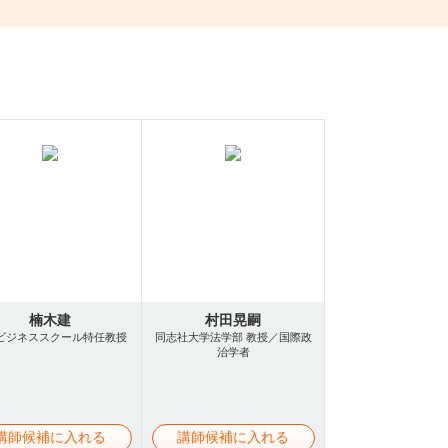
楠木建
村田晃嗣
ビジネススクール特任教授
同志社大学法学部 教授／国際政
治学者
講師候補に入れる
講師候補に入れる