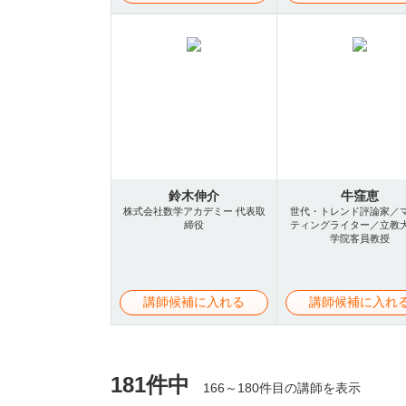
鈴木伸介
牛窪恵
株式会社数学アカデミー 代表取
世代・トレンド評論家／
締役
ティングライター／立教
学院客員教授
講師候補に入れる
講師候補に入れ
181件中
166～180件目の講師を表示