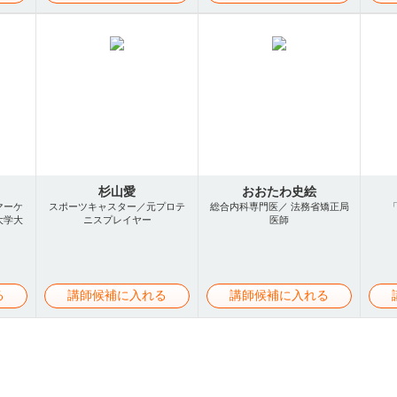
杉山愛
おおたわ史絵
マーケ
スポーツキャスター／元プロテ
総合内科専門医／ 法務省矯正局
大学大
ニスプレイヤー
医師
る
講師候補に入れる
講師候補に入れる