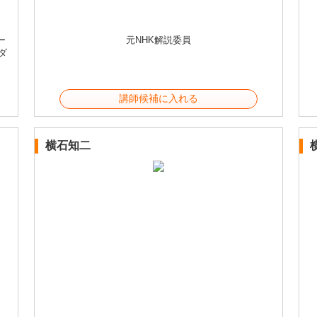
ー
元NHK解説委員
ダ
講師候補に入れる
横石知二