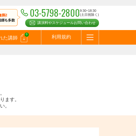
03-5798-2800
9:30~18:30
(土日祝除く)
講演料やスケジュールお問い合わせ
0
利用規約
れた講師
はじめての方へ
お問合わせ
テーマ一覧
よくある質問
お客様の声
お知らせ
講師登録のお申込みついて
メールマガジン
メルマガバックナンバー
スピーカーズブログ
。
ります。
い。