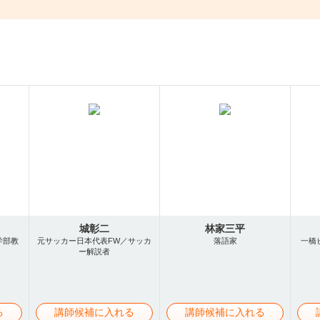
城彰二
林家三平
学部教
元サッカー日本代表FW／サッカ
落語家
一橋
ー解説者
る
講師候補に入れる
講師候補に入れる