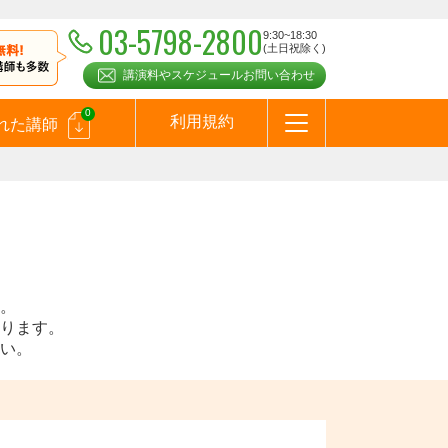
03-5798-2800
9:30~18:30
(土日祝除く)
講演料やスケジュールお問い合わせ
0
利用規約
れた講師
はじめての方へ
お問合わせ
テーマ一覧
よくある質問
お客様の声
お知らせ
講師登録のお申込みついて
メールマガジン
メルマガバックナンバー
スピーカーズブログ
。
ります。
い。