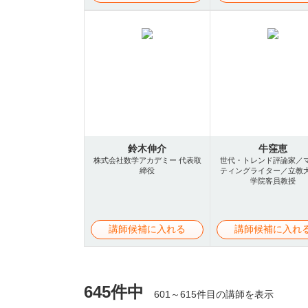
鈴木伸介
牛窪恵
株式会社数学アカデミー 代表取
世代・トレンド評論家／
締役
ティングライター／立教
学院客員教授
講師候補に入れる
講師候補に入れ
645件中
601～615件目の講師を表示