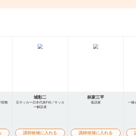
城彰二
林家三平
学部教
元サッカー日本代表FW／サッカ
落語家
一橋
ー解説者
る
講師候補に入れる
講師候補に入れる