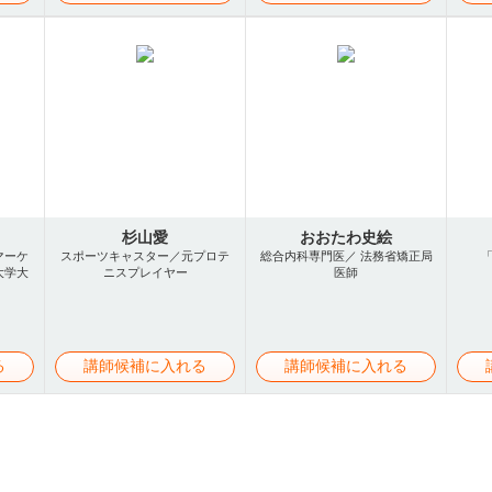
杉山愛
おおたわ史絵
マーケ
スポーツキャスター／元プロテ
総合内科専門医／ 法務省矯正局
大学大
ニスプレイヤー
医師
る
講師候補に入れる
講師候補に入れる