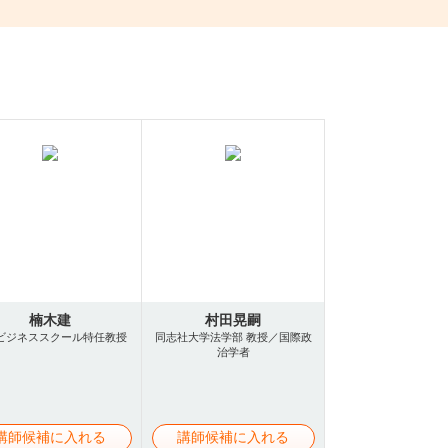
楠木建
村田晃嗣
ビジネススクール特任教授
同志社大学法学部 教授／国際政
治学者
講師候補に入れる
講師候補に入れる