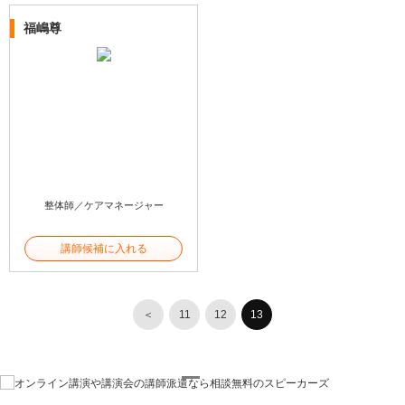
福嶋尊
整体師／ケアマネージャー
講師候補に入れる
＜
11
12
13