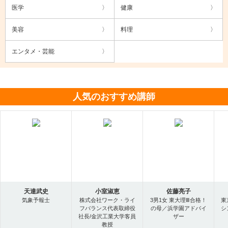
医学
健康
美容
料理
エンタメ・芸能
人気のおすすめ講師
天達武史
小室淑恵
佐藤亮子
気象予報士
株式会社ワーク・ライ
3男1女 東大理Ⅲ合格！
東
フバランス代表取締役
の母／浜学園アドバイ
シ
社長/金沢工業大学客員
ザー
教授