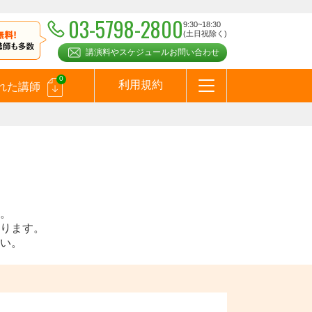
03-5798-2800
9:30~18:30
(土日祝除く)
講演料やスケジュールお問い合わせ
0
利用規約
れた講師
はじめての方へ
お問合わせ
テーマ一覧
よくある質問
お客様の声
お知らせ
講師登録のお申込みついて
メールマガジン
メルマガバックナンバー
スピーカーズブログ
。
ります。
い。