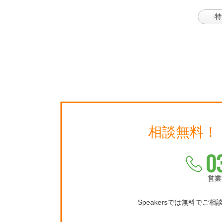
特
相談無料！
0
営業
Speakersでは無料でご