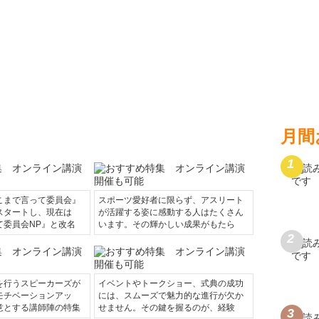
月間
こまで言って委員会』
スポーツ愛好者に限らず、アスリート
スタートし、現在は
が活躍する姿に感動する人はたくさん
て委員会NP』と改名
います。その輝かしい成果がもたら
を行うスピーカーズが
イベントやトークショー、式典の成功
モチベーションアッ
には、スムーズで魅力的な進行が欠か
意とする講師陣の特集
せません。その鍵を握るのが、経験