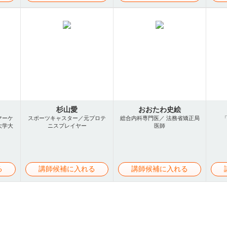
杉山愛
おおたわ史絵
マーケ
スポーツキャスター／元プロテ
総合内科専門医／ 法務省矯正局
大学大
ニスプレイヤー
医師
る
講師候補に入れる
講師候補に入れる