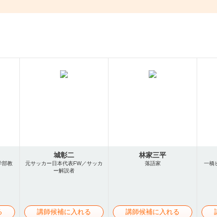
城彰二
林家三平
学部教
元サッカー日本代表FW／サッカ
落語家
一橋
ー解説者
る
講師候補に入れる
講師候補に入れる