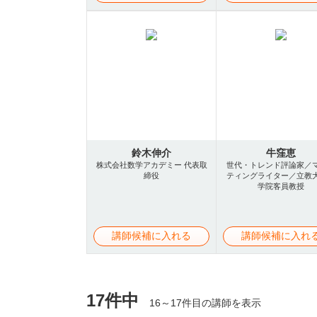
鈴木伸介
牛窪恵
株式会社数学アカデミー 代表取
世代・トレンド評論家／
締役
ティングライター／立教
学院客員教授
講師候補に入れる
講師候補に入れ
17件中
16～17件目の講師を表示