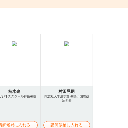
楠木建
村田晃嗣
ビジネススクール特任教授
同志社大学法学部 教授／国際政
治学者
講師候補に入れる
講師候補に入れる