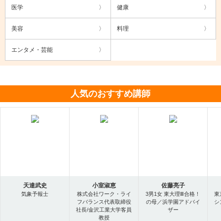
医学
健康
美容
料理
エンタメ・芸能
人気のおすすめ講師
天達武史
小室淑恵
佐藤亮子
気象予報士
株式会社ワーク・ライ
3男1女 東大理Ⅲ合格！
東
フバランス代表取締役
の母／浜学園アドバイ
シ
社長/金沢工業大学客員
ザー
教授