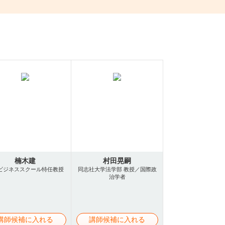
楠木建
村田晃嗣
ビジネススクール特任教授
同志社大学法学部 教授／国際政
治学者
講師候補に入れる
講師候補に入れる