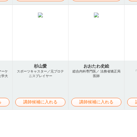
杉山愛
おおたわ史絵
マーケ
スポーツキャスター／元プロテ
総合内科専門医／ 法務省矯正局
大学大
ニスプレイヤー
医師
る
講師候補に入れる
講師候補に入れる