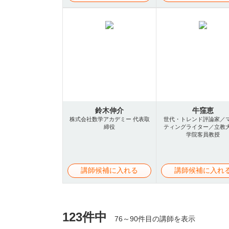
鈴木伸介
牛窪恵
株式会社数学アカデミー 代表取
世代・トレンド評論家／
締役
ティングライター／立教
学院客員教授
講師候補に入れる
講師候補に入れ
123件中
76～90件目の講師を表示