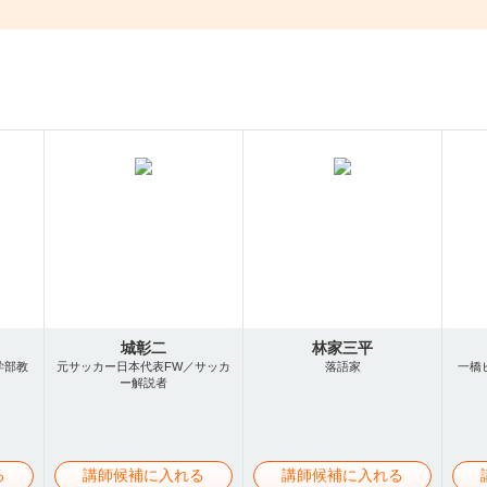
城彰二
林家三平
学部教
元サッカー日本代表FW／サッカ
落語家
一橋
ー解説者
る
講師候補に入れる
講師候補に入れる