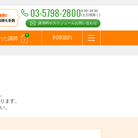
03-5798-2800
9:30~18:30
(土日祝除く)
講演料やスケジュールお問い合わせ
0
利用規約
れた講師
はじめての方へ
お問合わせ
テーマ一覧
よくある質問
お客様の声
お知らせ
講師登録のお申込みついて
メールマガジン
メルマガバックナンバー
スピーカーズブログ
。
ります。
い。