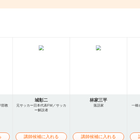
城彰二
林家三平
学部教
元サッカー日本代表FW／サッカ
落語家
一橋
ー解説者
る
講師候補に入れる
講師候補に入れる