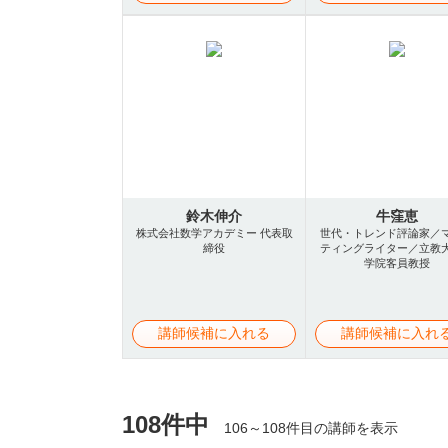
鈴木伸介
牛窪恵
株式会社数学アカデミー 代表取
世代・トレンド評論家／
締役
ティングライター／立教
学院客員教授
講師候補に入れる
講師候補に入れ
108件中
106～108件目の講師を表示