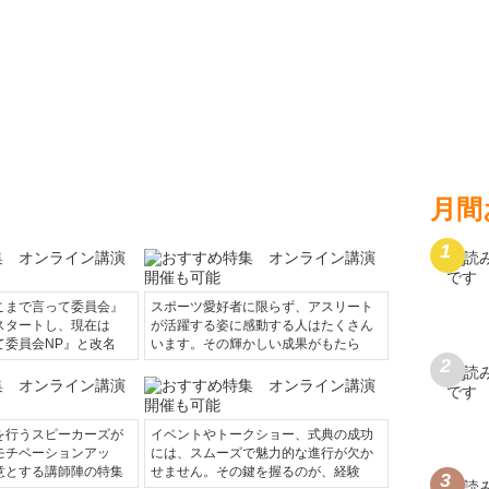
月間
こまで言って委員会』
スポーツ愛好者に限らず、アスリート
スタートし、現在は
が活躍する姿に感動する人はたくさん
て委員会NP』と改名
います。その輝かしい成果がもたら
を行うスピーカーズが
イベントやトークショー、式典の成功
モチベーションアッ
には、スムーズで魅力的な進行が欠か
意とする講師陣の特集
せません。その鍵を握るのが、経験