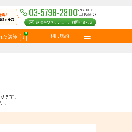
03-5798-2800
9:30~18:30
(土日祝除く)
講演料やスケジュールお問い合わせ
0
利用規約
れた講師
はじめての方へ
お問合わせ
テーマ一覧
よくある質問
お客様の声
お知らせ
講師登録のお申込みついて
メールマガジン
メルマガバックナンバー
スピーカーズブログ
。
ります。
い。