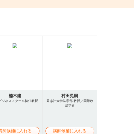
楠木建
村田晃嗣
ビジネススクール特任教授
同志社大学法学部 教授／国際政
治学者
講師候補に入れる
講師候補に入れる