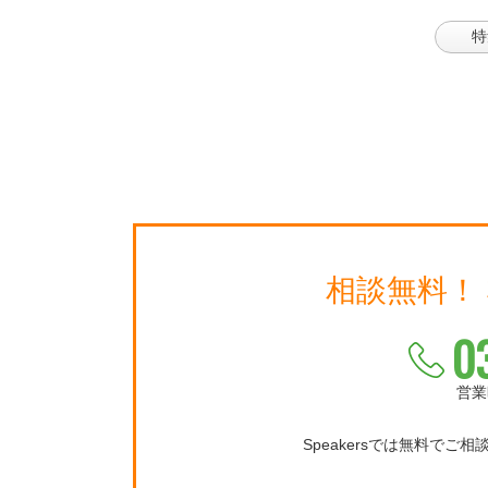
特
相談無料！
0
営業
Speakersでは無料でご