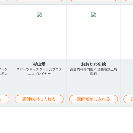
杉山愛
おおたわ史絵
マーケ
スポーツキャスター／元プロテ
総合内科専門医／ 法務省矯正局
大学大
ニスプレイヤー
医師
る
講師候補に入れる
講師候補に入れる