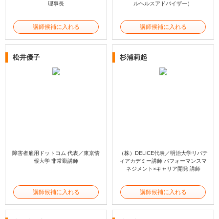
理事長
ルヘルスアドバイザー）
講師候補に入れる
講師候補に入れる
松井優子
杉浦莉起
障害者雇用ドットコム 代表／東京情
（株）DELICE代表／明治大学リバテ
報大学 非常勤講師
ィアカデミー講師 パフォーマンスマ
ネジメント×キャリア開発 講師
講師候補に入れる
講師候補に入れる