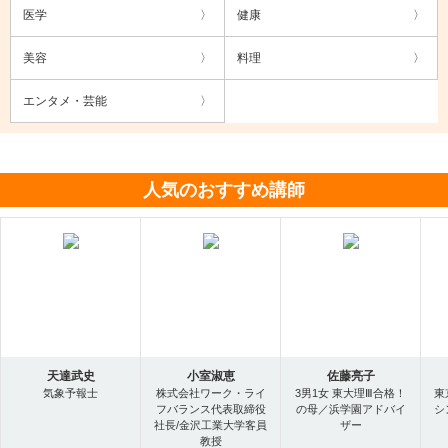
医学
健康
美容
料理
エンタメ・芸能
人気のおすすめ講師
天達武史
小室淑恵
佐藤亮子
気象予報士
株式会社ワーク・ライ
3男1女 東大理Ⅲ合格！
東
フバランス代表取締役
の母／浜学園アドバイ
シ
社長/金沢工業大学客員
ザー
教授