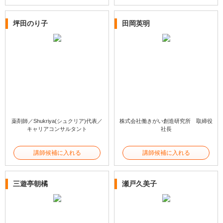
坪田のり子
田岡英明
薬剤師／Shukriya(シュクリア)代表／
株式会社働きがい創造研究所 取締役
キャリアコンサルタント
社長
講師候補に入れる
講師候補に入れる
三遊亭朝橘
瀬戸久美子