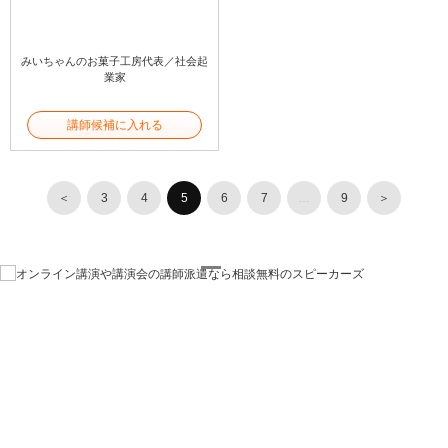
みいちゃんのお菓子工房代表／社会起
業家
講師候補に入れる
＜
3
4
5
6
7
…
9
＞