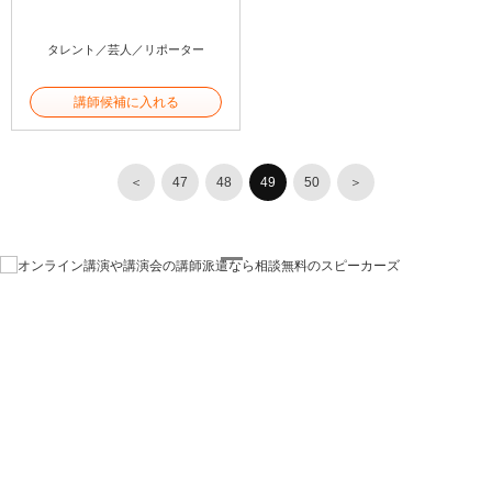
タレント／芸人／リポーター
講師候補に入れる
＜
47
48
49
50
＞