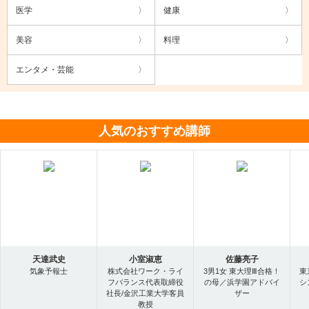
医学
健康
美容
料理
エンタメ・芸能
人気のおすすめ講師
天達武史
小室淑恵
佐藤亮子
気象予報士
株式会社ワーク・ライ
3男1女 東大理Ⅲ合格！
東
フバランス代表取締役
の母／浜学園アドバイ
シ
社長/金沢工業大学客員
ザー
教授