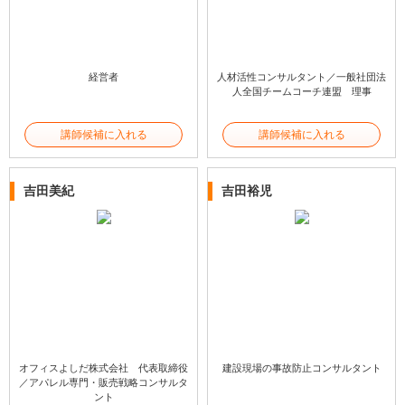
経営者
人材活性コンサルタント／一般社団法
人全国チームコーチ連盟 理事
講師候補に入れる
講師候補に入れる
吉田美紀
吉田裕児
オフィスよしだ株式会社 代表取締役
建設現場の事故防止コンサルタント
／アパレル専門・販売戦略コンサルタ
ント