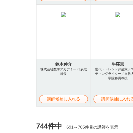
鈴木伸介
牛窪恵
株式会社数学アカデミー 代表取
世代・トレンド評論家／
締役
ティングライター／立教
学院客員教授
講師候補に入れる
講師候補に入れ
744件中
691～705件目の講師を表示