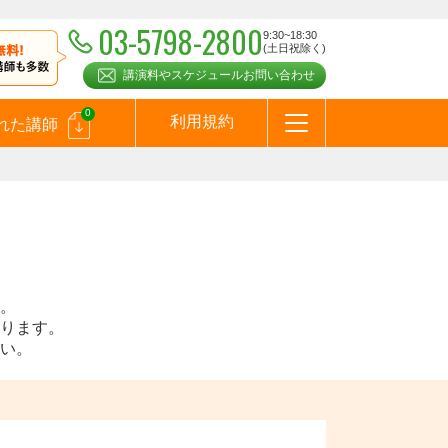
03-5798-2800
9:30~18:30
(土日祝除く)
講演料やスケジュールお問い合わせ
0
利用規約
れた講師
はじめての方へ
お問合わせ
テーマ一覧
よくある質問
お客様の声
お知らせ
講師登録のお申込みついて
メールマガジン
メルマガバックナンバー
スピーカーズブログ
。
ります。
い。