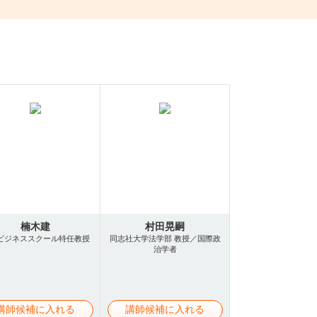
楠木建
村田晃嗣
ビジネススクール特任教授
同志社大学法学部 教授／国際政
治学者
講師候補に入れる
講師候補に入れる