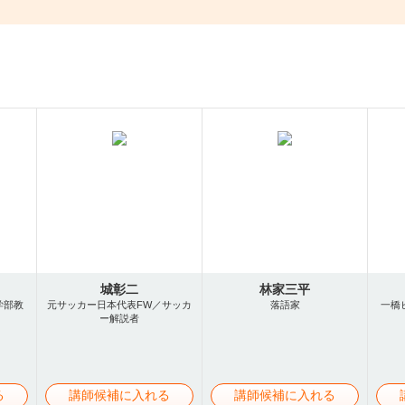
城彰二
林家三平
学部教
元サッカー日本代表FW／サッカ
落語家
一橋
ー解説者
る
講師候補に入れる
講師候補に入れる