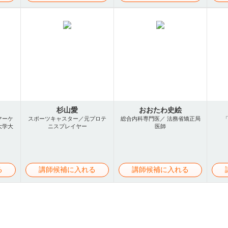
杉山愛
おおたわ史絵
マーケ
スポーツキャスター／元プロテ
総合内科専門医／ 法務省矯正局
大学大
ニスプレイヤー
医師
る
講師候補に入れる
講師候補に入れる