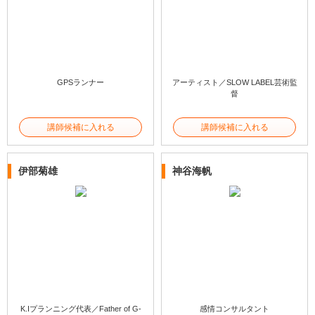
GPSランナー
アーティスト／SLOW LABEL芸術監
督
講師候補に入れる
講師候補に入れる
伊部菊雄
神谷海帆
K.Iプランニング代表／Father of G-
感情コンサルタント