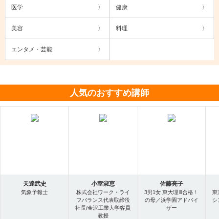
医学
健康
美容
料理
エンタメ・芸能
人気のおすすめ講師
天達武史
小室淑恵
佐藤亮子
気象予報士
株式会社ワーク・ライ
3男1女 東大理Ⅲ合格！
東
フバランス代表取締役
の母／浜学園アドバイ
シ
社長/金沢工業大学客員
ザー
教授