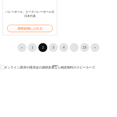
バレーボール、ビーチバレーボール元
日本代表
講師候補に入れる
＜
1
2
3
4
…
23
＞