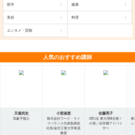
医学
健康
美容
料理
エンタメ・芸能
人気のおすすめ講師
天達武史
小室淑恵
佐藤亮子
気象予報士
株式会社ワーク・ライ
3男1女 東大理Ⅲ合格！
東
フバランス代表取締役
の母／浜学園アドバイ
シ
社長/金沢工業大学客員
ザー
教授