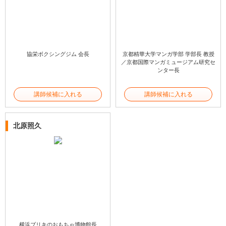
協栄ボクシングジム 会長
京都精華大学マンガ学部 学部長 教授
／京都国際マンガミュージアム研究セ
ンター長
講師候補に入れる
講師候補に入れる
北原照久
横浜ブリキのおもちゃ博物館長