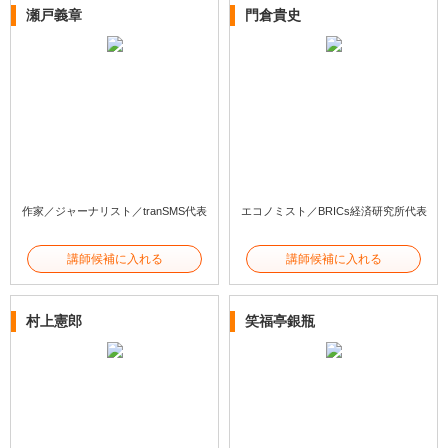
瀬戸義章
門倉貴史
作家／ジャーナリスト／tranSMS代表
エコノミスト／BRICs経済研究所代表
講師候補に入れる
講師候補に入れる
村上憲郎
笑福亭銀瓶