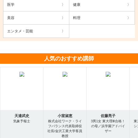
医学
健康
美容
料理
エンタメ・芸能
人気のおすすめ講師
天達武史
小室淑恵
佐藤亮子
気象予報士
株式会社ワーク・ライ
3男1女 東大理Ⅲ合格！
東
フバランス代表取締役
の母／浜学園アドバイ
シ
社長/金沢工業大学客員
ザー
教授