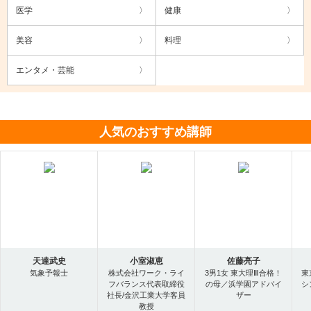
医学
健康
美容
料理
エンタメ・芸能
人気のおすすめ講師
天達武史
小室淑恵
佐藤亮子
気象予報士
株式会社ワーク・ライ
3男1女 東大理Ⅲ合格！
東
フバランス代表取締役
の母／浜学園アドバイ
シ
社長/金沢工業大学客員
ザー
教授