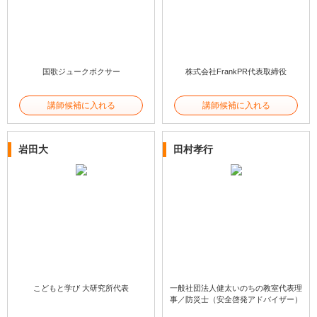
国歌ジュークボクサー
株式会社FrankPR代表取締役
講師候補に入れる
講師候補に入れる
岩田大
田村孝行
こどもと学び 大研究所代表
一般社団法人健太いのちの教室代表理
事／防災士（安全啓発アドバイザー）