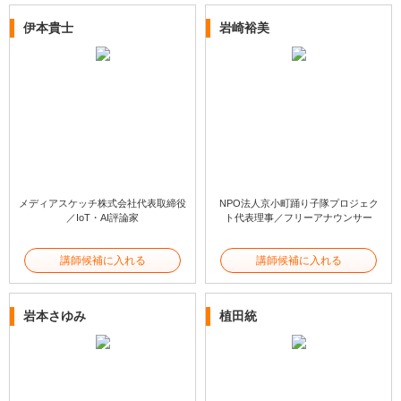
伊本貴士
岩崎裕美
メディアスケッチ株式会社代表取締役
NPO法人京小町踊り子隊プロジェク
／IoT・AI評論家
ト代表理事／フリーアナウンサー
講師候補に入れる
講師候補に入れる
岩本さゆみ
植田統