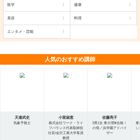
医学
健康
美容
料理
エンタメ・芸能
人気のおすすめ講師
天達武史
小室淑恵
佐藤亮子
気象予報士
株式会社ワーク・ライ
3男1女 東大理Ⅲ合格！
東
フバランス代表取締役
の母／浜学園アドバイ
シ
社長/金沢工業大学客員
ザー
教授