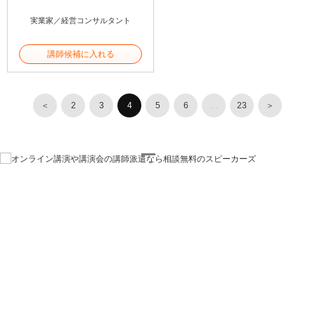
実業家／経営コンサルタント
講師候補に入れる
＜
2
3
4
5
6
…
23
＞