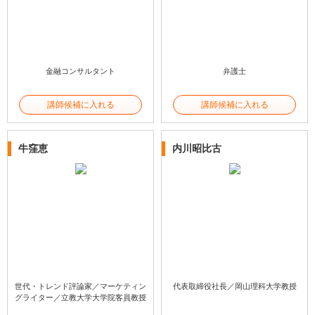
金融コンサルタント
弁護士
講師候補に入れる
講師候補に入れる
牛窪恵
内川昭比古
世代・トレンド評論家／マーケティン
代表取締役社長／岡山理科大学教授
グライター／立教大学大学院客員教授