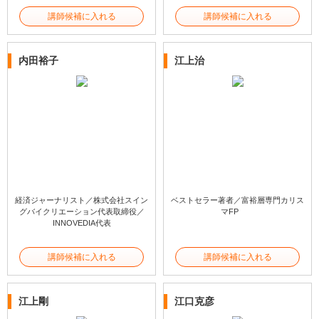
講師候補に入れる
講師候補に入れる
内田裕子
江上治
経済ジャーナリスト／株式会社スイン
ベストセラー著者／富裕層専門カリス
グバイクリエーション代表取締役／
マFP
INNOVEDIA代表
講師候補に入れる
講師候補に入れる
江上剛
江口克彦