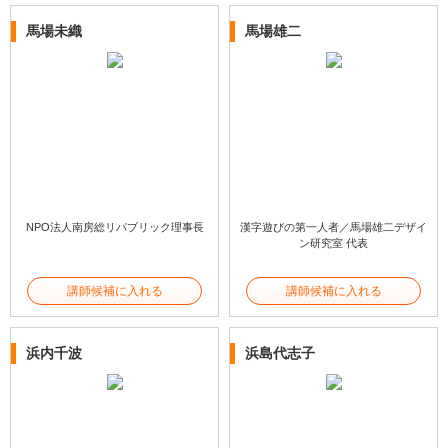
馬場未織
馬場雄二
NPO法人南房総リパブリック理事長
漢字遊びの第一人者／馬場雄二デザイ
ン研究室 代表
講師候補に入れる
講師候補に入れる
浜内千波
浜島代志子