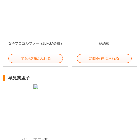
女子プロゴルファー（JLPGA会員）
落語家
講師候補に入れる
講師候補に入れる
早見英里子
フリーアナウンサー