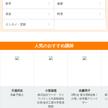
医学
健康
美容
料理
エンタメ・芸能
人気のおすすめ講師
天達武史
小室淑恵
佐藤亮子
気象予報士
株式会社ワーク・ライ
3男1女 東大理Ⅲ合格！
東
フバランス代表取締役
の母／浜学園アドバイ
シ
社長/金沢工業大学客員
ザー
教授