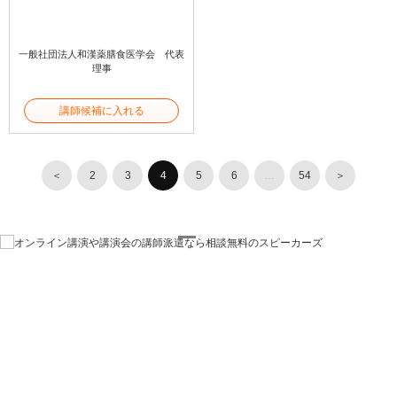
一般社団法人和漢薬膳食医学会 代表
理事
講師候補に入れる
＜
2
3
4
5
6
…
54
＞