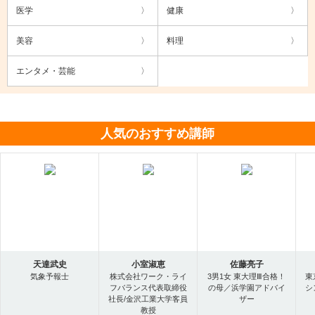
医学
健康
美容
料理
エンタメ・芸能
人気のおすすめ講師
天達武史
小室淑恵
佐藤亮子
気象予報士
株式会社ワーク・ライ
3男1女 東大理Ⅲ合格！
東
フバランス代表取締役
の母／浜学園アドバイ
シ
社長/金沢工業大学客員
ザー
教授