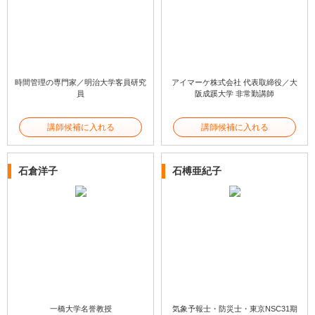
時間管理の専門家／明治大学客員研究
アイマーケ株式会社 代表取締役／大
員
阪成蹊大学 非常勤講師
講師候補に入れる
講師候補に入れる
石倉洋子
石榑亜紀子
一橋大学名誉教授
気象予報士・防災士・東京NSC31期