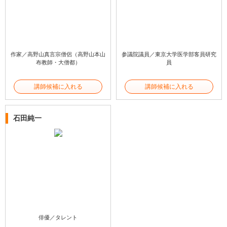
作家／高野山真言宗僧侶（高野山本山
参議院議員／東京大学医学部客員研究
布教師・大僧都）
員
講師候補に入れる
講師候補に入れる
石田純一
俳優／タレント