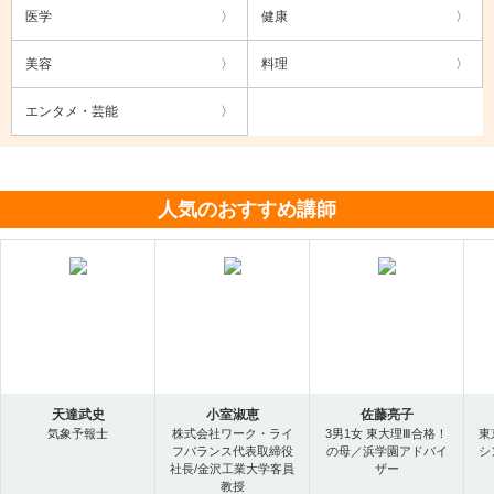
医学
健康
美容
料理
エンタメ・芸能
人気のおすすめ講師
天達武史
小室淑恵
佐藤亮子
気象予報士
株式会社ワーク・ライ
3男1女 東大理Ⅲ合格！
東
フバランス代表取締役
の母／浜学園アドバイ
シ
社長/金沢工業大学客員
ザー
教授