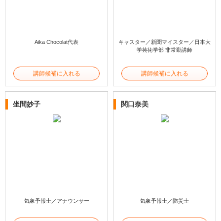
Aika Chocolat代表
キャスター／新聞マイスター／日本大
学芸術学部 非常勤講師
講師候補に入れる
講師候補に入れる
坐間妙子
関口奈美
気象予報士／アナウンサー
気象予報士／防災士