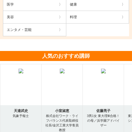
医学
健康
美容
料理
エンタメ・芸能
人気のおすすめ講師
天達武史
小室淑恵
佐藤亮子
気象予報士
株式会社ワーク・ライ
3男1女 東大理Ⅲ合格！
東
フバランス代表取締役
の母／浜学園アドバイ
シ
社長/金沢工業大学客員
ザー
教授