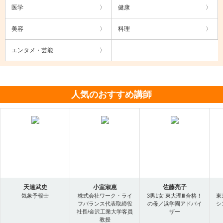
医学
健康
美容
料理
エンタメ・芸能
人気のおすすめ講師
天達武史
小室淑恵
佐藤亮子
気象予報士
株式会社ワーク・ライ
3男1女 東大理Ⅲ合格！
東
フバランス代表取締役
の母／浜学園アドバイ
シ
社長/金沢工業大学客員
ザー
教授