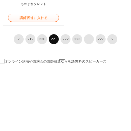
ものまねタレント
講師候補に入れる
＜
219
220
221
222
223
…
227
＞