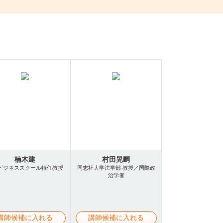
楠木建
村田晃嗣
ビジネススクール特任教授
同志社大学法学部 教授／国際政
治学者
講師候補に入れる
講師候補に入れる