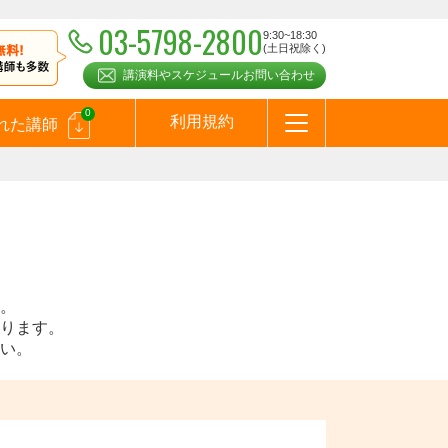
03-5798-2800
9:30~18:30
(土日祝除く)
講演料やスケジュールお問い合わせ
0
利用規約
れた講師
はじめての方へ
お問合わせ
テーマ一覧
よくある質問
お客様の声
お知らせ
講師登録のお申込みついて
メールマガジン
メルマガバックナンバー
スピーカーズブログ
。
ります。
い。