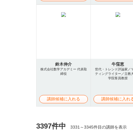
鈴木伸介
牛窪恵
株式会社数学アカデミー 代表取
世代・トレンド評論家／
締役
ティングライター／立教
学院客員教授
講師候補に入れる
講師候補に入れ
3397件中
3331～3345件目の講師を表示