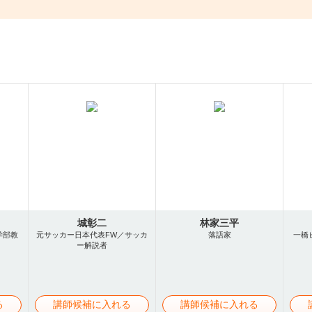
城彰二
林家三平
学部教
元サッカー日本代表FW／サッカ
落語家
一橋
ー解説者
る
講師候補に入れる
講師候補に入れる