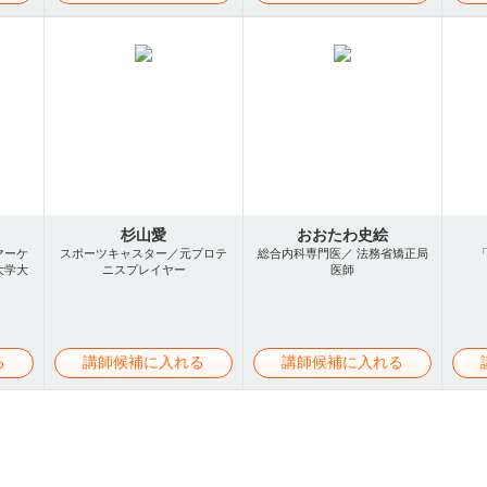
杉山愛
おおたわ史絵
マーケ
スポーツキャスター／元プロテ
総合内科専門医／ 法務省矯正局
大学大
ニスプレイヤー
医師
る
講師候補に入れる
講師候補に入れる