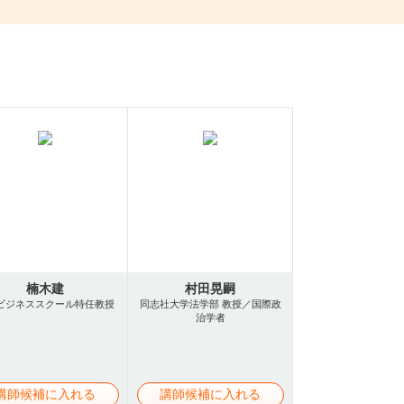
楠木建
村田晃嗣
ビジネススクール特任教授
同志社大学法学部 教授／国際政
治学者
講師候補に入れる
講師候補に入れる