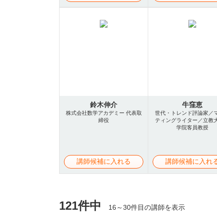
鈴木伸介
牛窪恵
株式会社数学アカデミー 代表取
世代・トレンド評論家／
締役
ティングライター／立教
学院客員教授
講師候補に入れる
講師候補に入れ
121件中
16～30件目の講師を表示