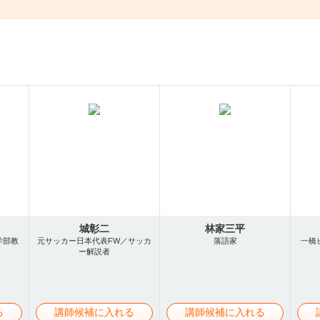
城彰二
林家三平
学部教
元サッカー日本代表FW／サッカ
落語家
一橋
ー解説者
る
講師候補に入れる
講師候補に入れる