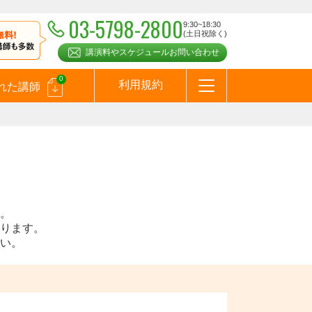
03-5798-2800
9:30~18:30
(土日祝除く)
講演料やスケジュールお問い合わせ
0
利用規約
れた講師
はじめての方へ
お問合わせ
テーマ一覧
よくある質問
お客様の声
お知らせ
講師登録のお申込みついて
メールマガジン
メルマガバックナンバー
スピーカーズブログ
。
ります。
い。