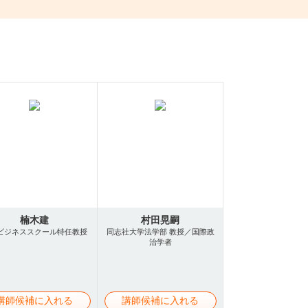
楠木建
村田晃嗣
ビジネススクール特任教授
同志社大学法学部 教授／国際政
治学者
講師候補に入れる
講師候補に入れる