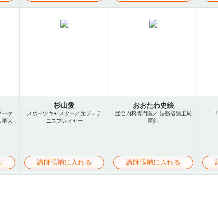
杉山愛
おおたわ史絵
マーケ
スポーツキャスター／元プロテ
総合内科専門医／ 法務省矯正局
大学大
ニスプレイヤー
医師
る
講師候補に入れる
講師候補に入れる