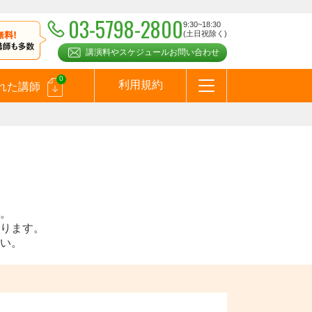
03-5798-2800
9:30~18:30
(土日祝除く)
講演料やスケジュールお問い合わせ
0
利用規約
れた講師
はじめての方へ
お問合わせ
テーマ一覧
よくある質問
お客様の声
お知らせ
講師登録のお申込みついて
メールマガジン
メルマガバックナンバー
スピーカーズブログ
。
ります。
い。