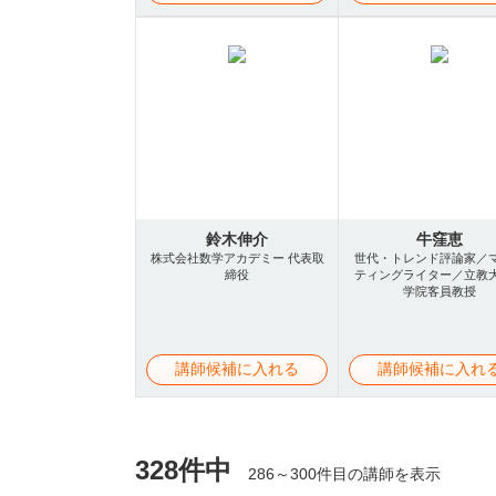
鈴木伸介
牛窪恵
株式会社数学アカデミー 代表取
世代・トレンド評論家／
締役
ティングライター／立教
学院客員教授
講師候補に入れる
講師候補に入れ
328件中
286～300件目の講師を表示