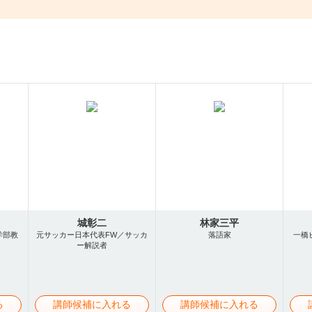
城彰二
林家三平
学部教
元サッカー日本代表FW／サッカ
落語家
一橋
ー解説者
る
講師候補に入れる
講師候補に入れる